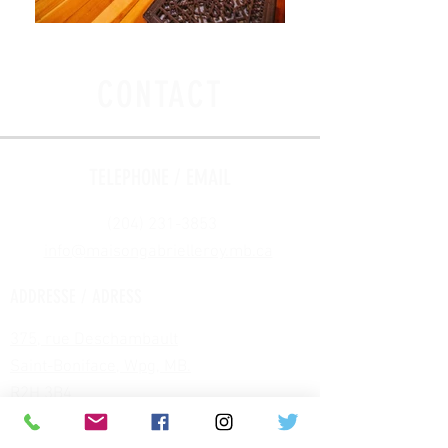
CONTACT
TELEPHONE / EMAIL
(204) 231-3853
info@maisongabrielleroy.mb.ca
​
ADDRESSE / ADRESS
375, rue Deschambault
Saint-Boniface, Wpg, MB.
R2H 3B4
HEURES / HOURS