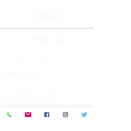
CONTACT
TELEPHONE / EMAIL
(204) 231-3853
info@maisongabrielleroy.mb.ca
​
ADDRESSE / ADRESS
375, rue Deschambault
Saint-Boniface, Wpg, MB.
R2H 3B4
HEURES / HOURS
MUSÉE OUVERT TOUTE L'ANNÉE :