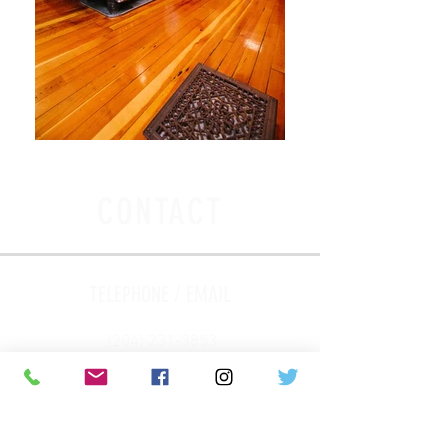
CONTACT
TELEPHONE / EMAIL
(204) 231-3853
info@maisongabrielleroy.mb.ca
​
ADDRESSE / ADRESS