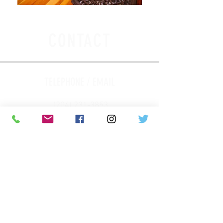
CONTACT
TELEPHONE / EMAIL
(204) 231-3853
info@maisongabrielleroy.mb.ca
​
ADDRESS / ADDRESS
375 Deschambault Street
St. Boniface, Wpg, MB.
R2H 3B4
HOURS / HOURS