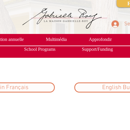
F
Se
ion annuelle
Multimédia
Approfondir
School Programs
Support/Funding
in Français
English Bu