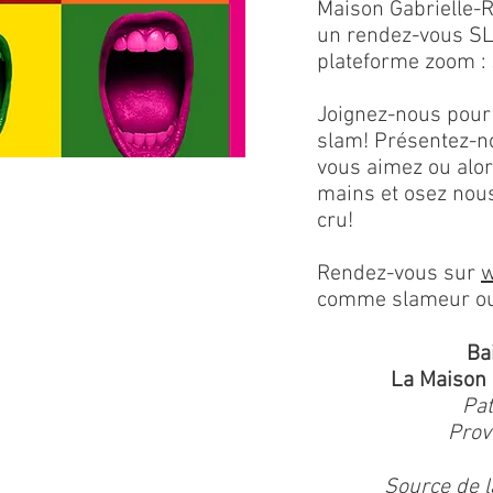
Maison Gabrielle-R
un rendez-vous S
plateforme zoom : 
Joignez-nous pour 
slam! Présentez-no
vous aimez ou alor
mains et osez nous
cru!
Rendez-vous sur
w
comme slameur ou 
Ba
La Maison 
Pa
Prov
Source de l